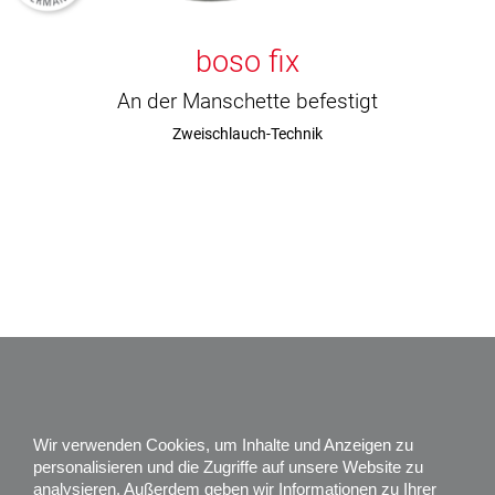
boso fix
An der Manschette befestigt
Zweischlauch-Technik
Impressum
Datenschutz
Wir verwenden Cookies, um Inhalte und Anzeigen zu
Karriere
personalisieren und die Zugriffe auf unsere Website zu
analysieren. Außerdem geben wir Informationen zu Ihrer
Über uns