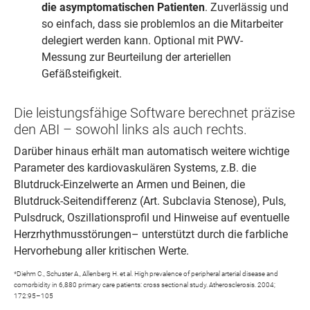
die asymptomatischen Patienten
. Zuverlässig und
so einfach, dass sie problemlos an die Mitarbeiter
delegiert werden kann. Optional mit PWV-
Messung zur Beurteilung der arteriellen
Gefäßsteifigkeit.
Die leistungsfähige Software berechnet präzise
den ABI – sowohl links als auch rechts.
Darüber hinaus erhält man automatisch weitere wichtige
Parameter des kardiovaskulären Systems, z.B. die
Blutdruck-Einzelwerte an Armen und Beinen, die
Blutdruck-Seitendifferenz (Art. Subclavia Stenose), Puls,
Pulsdruck, Oszillationsprofil und Hinweise auf eventuelle
Herzrhythmusstörungen– unterstützt durch die farbliche
Hervorhebung aller kritischen Werte.
*Diehm C., Schuster A., Allenberg H. et al. High prevalence of peripheral arterial disease and
comorbidity in 6,880 primary care patients: cross sectional study. Atherosclerosis. 2004;
172:95–105