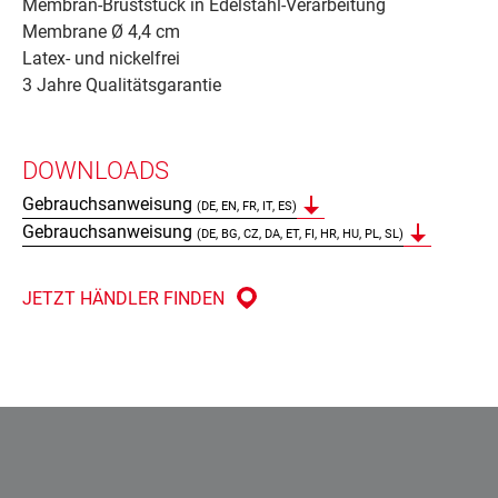
Membran-Bruststück in Edelstahl-Verarbeitung
Membrane Ø 4,4 cm
Latex- und nickelfrei
3 Jahre Qualitätsgarantie
DOWNLOADS
Gebrauchsanweisung
(DE, EN, FR, IT, ES)
Gebrauchsanweisung
(DE, BG, CZ, DA, ET, FI, HR, HU, PL, SL)
JETZT HÄNDLER FINDEN
Impressum