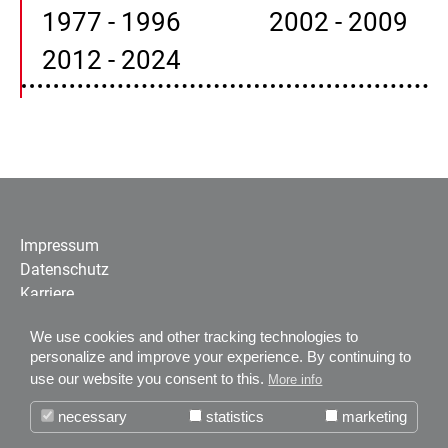
1977 - 1996
2002 - 2009
2012 - 2024
Impressum
Datenschutz
Karriere
Über uns
We use cookies and other tracking technologies to
Zertifizierungen
personalize and improve your experience. By continuing to
News
use our website you consent to this.
More info
Weitere Informationen über unseren
Kundenservice
+ 49 (0) 74 77 92 75 - 0
necessary
statistics
marketing
boso-Bilddatenbank