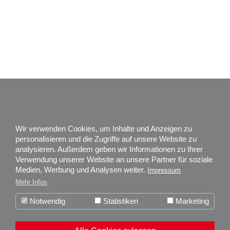
Impressum
Datenschutz
Wir verwenden Cookies, um Inhalte und Anzeigen zu
Karriere
personalisieren und die Zugriffe auf unsere Website zu
analysieren. Außerdem geben wir Informationen zu Ihrer
Über uns
Verwendung unserer Website an unsere Partner für soziale
Zertifizierungen
Medien, Werbung und Analysen weiter.
Impressum
News
Mehr Infos
Weitere Informationen über unseren
Kundenservice
+ 49 (0) 74 77 92 75 - 0
Notwendig
Statistiken
Marketing
boso-Bilddatenbank