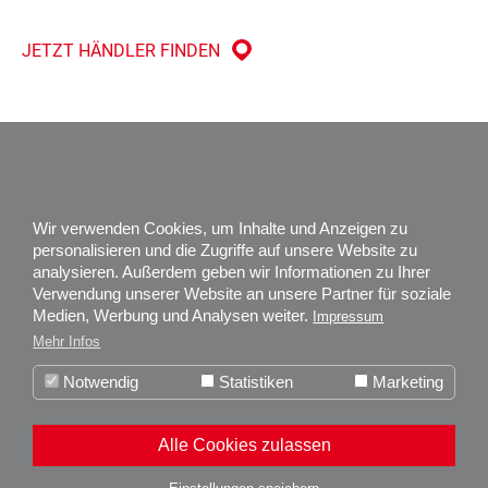
JETZT HÄNDLER FINDEN
Impressum
Datenschutz
Wir verwenden Cookies, um Inhalte und Anzeigen zu
Karriere
personalisieren und die Zugriffe auf unsere Website zu
analysieren. Außerdem geben wir Informationen zu Ihrer
Über uns
Verwendung unserer Website an unsere Partner für soziale
Zertifizierungen
Medien, Werbung und Analysen weiter.
Impressum
News
Mehr Infos
Weitere Informationen über unseren
Kundenservice
+ 49 (0) 74 77 92 75 - 0
Notwendig
Statistiken
Marketing
boso-Bilddatenbank
Alle Cookies zulassen
Sie sind hier: