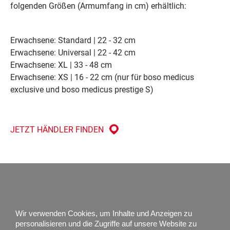
folgenden Größen (Armumfang in cm) erhältlich:
Erwachsene: Standard | 22 - 32 cm
Erwachsene: Universal | 22 - 42 cm
Erwachsene: XL | 33 - 48 cm
Erwachsene: XS | 16 - 22 cm (nur für boso medicus
exclusive und boso medicus prestige S)
JETZT HÄNDLER FINDEN
Impressum
Datenschutz
Wir verwenden Cookies, um Inhalte und Anzeigen zu
Karriere
personalisieren und die Zugriffe auf unsere Website zu