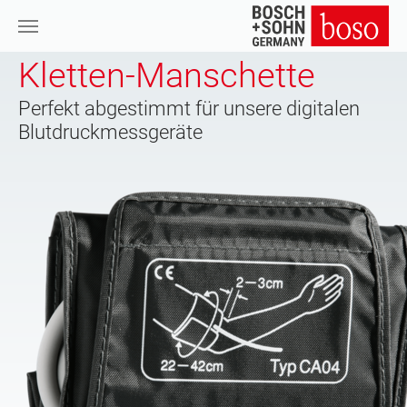
Zum Hauptinhalt springen
Kletten-Manschette
Perfekt abgestimmt für unsere digitalen
Blutdruckmessgeräte